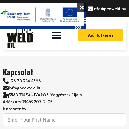
Skip
+36 70 386 4396
info@pedweld.hu
to
main
content
Ajánlatkérés
Kapcsolat
+36 70 386 4396
info@pedweld.hu
3580 TISZAÚJVÁROS, Vegyészek útja 6.
Adószám: 13469207-2-05
Keresztnév