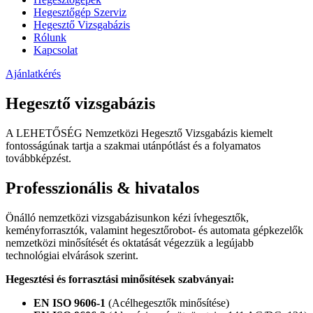
Hegesztőgép Szerviz
Hegesztő Vizsgabázis
Rólunk
Kapcsolat
Ajánlatkérés
Hegesztő
vizsgabázis
A LEHETŐSÉG Nemzetközi Hegesztő Vizsgabázis kiemelt
fontosságúnak tartja a szakmai utánpótlást és a folyamatos
továbbképzést.
Professzionális &
hivatalos
Önálló nemzetközi vizsgabázisunkon kézi ívhegesztők,
keményforrasztók, valamint hegesztőrobot- és automata gépkezelők
nemzetközi minősítését és oktatását végezzük a legújabb
technológiai elvárások szerint.
Hegesztési és forrasztási minősítések szabványai:
EN ISO 9606-1
(Acélhegesztők minősítése)