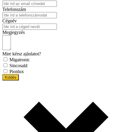
Telefonszám
Cégnév
Megjegyzés
Mire kérsz ajánlatot?
Migatronic
Sincosald
Pionlux
Küldés