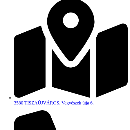
3580 TISZAÚJVÁROS, Vegyészek útja 6.