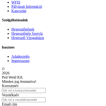
WFIS
Pályázati Információ
Kapcsolat
Szolgáltatásaink
Hegesztőgépek
Hegesztőgép Szervíz
Hegesztő Vizsgabázis
hasznos
Adatkezelés
Impresszum
©
2026
Ped Weld Kft.
Minden jog fenntartva!
Keresztnév
Vezetéknév
Email cím