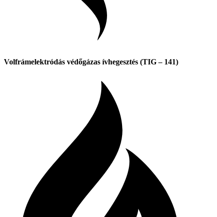
Volfrámelektródás védőgázas ívhegesztés (TIG – 141)