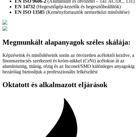
EN ISO 9606-2
(Alumínium és ötvözetei – 141 AC/DC, 131)
EN 14732
(Hegesztőgép-kezelők és hegesztőbeállítók)
EN ISO 13585
(Keményforrasztók nemzetközi minősítése)
Megmunkált alapanyagok
széles skálája:
Képzéseink és minősítéseink során az ötvözetlen acéloktól kezdve, a
finomszemcsés szerkezeti és króm-nikkel (CrNi) acélokon át az
alumíniumig, titánig, rézig és az Inconel/SMO különleges anyagokig
bezárólag biztosítjuk a professzionális felkészítést
Oktatott és alkalmazott
eljárások