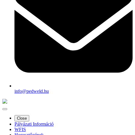
info@pedweld.hu
Close
Pályázati Információ
WFIS
Hegesztőgépek