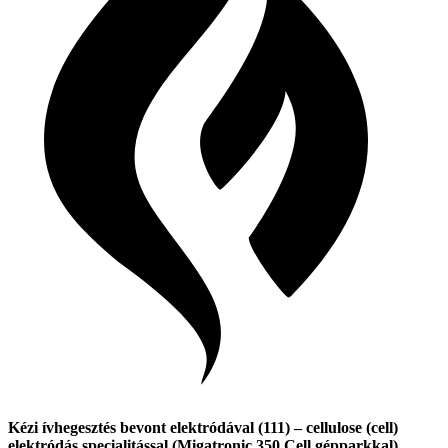
Kézi ívhegesztés bevont elektródával (111) – cellulose (cell)
elektródás specialitással (Migatronic 350 Cell gépparkkal)